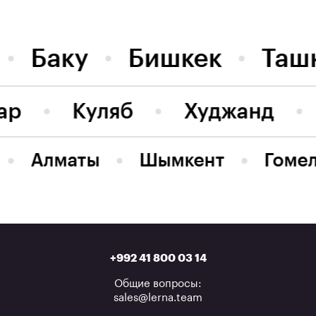
Баку
Бишкек
Таш
ар
Куляб
Худжанд
Алматы
Шымкент
Гоме
+992 41 800 03 14
Общие вопросы:
sales@lerna.team