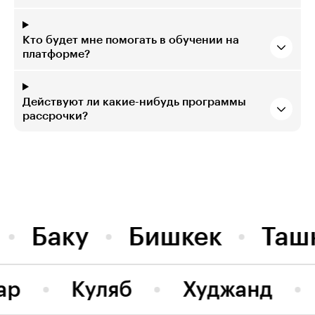
Кто будет мне помогать в обучении на
платформе?
Действуют ли какие-нибудь программы
рассрочки?
Баку
Бишкек
Таш
ар
Куляб
Худжанд