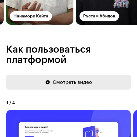
Нанамори Кейта
Рустам Абидов
Как пользоваться
платформой
Смотреть видео
1
/
4