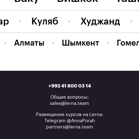
ар
Куляб
Худжанд
Алматы
Шымкент
Гоме
+992 41 800 03 14
Общие вопросы:
sales@lerna.team
Размещение курсов на Lerna:
Telegram @AnnaPorah
partners@lerna.team