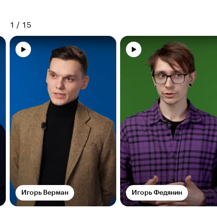
1
/
15
Игорь Верман
Игорь Федянин