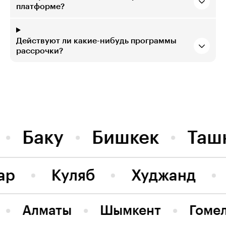
платформе?
Действуют ли какие-нибудь программы
рассрочки?
Баку
Бишкек
Таш
ар
Куляб
Худжанд
Алматы
Шымкент
Гоме