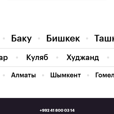
Баку
Бишкек
Таш
ар
Куляб
Худжанд
Алматы
Шымкент
Гоме
+992 41 800 03 14