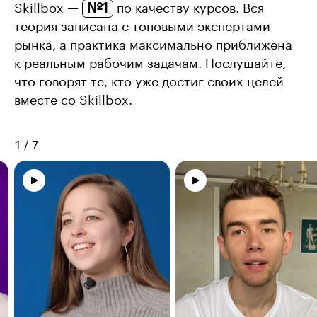
№1
Skillbox —
по качеству курсов. Вся
теория записана с топовыми экспертами
рынка, а практика максимально приближена
к реальным рабочим задачам. Послушайте,
что говорят те, кто уже достиг своих целей
вместе со Skillbox.
1
/
7