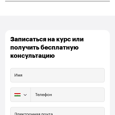
Записаться на курс или
получить бесплатную
консультацию
Имя
Телефон
Электронная почта