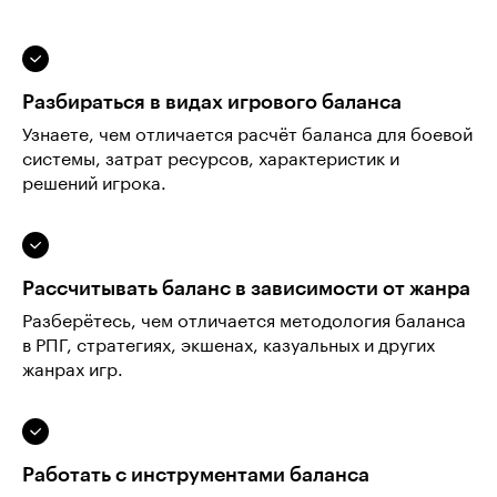
Разбираться в видах игрового баланса
Узнаете, чем отличается расчёт баланса для боевой
системы, затрат ресурсов, характеристик и
решений игрока.
Рассчитывать баланс в зависимости от жанра
Разберётесь, чем отличается методология баланса
в РПГ, стратегиях, экшенах, казуальных и других
жанрах игр.
Работать с инструментами баланса