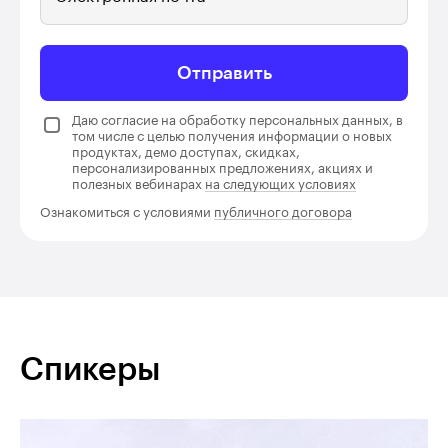
Отправить
Даю согласие на обработку персональных данных, в
том числе с целью получения информации о новых
продуктах, демо доступах, скидках,
персонализированных предложениях, акциях и
полезных вебинарах
на следующих условиях
Ознакомиться с условиями
публичного договора
Спикеры