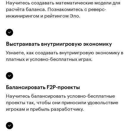
Научитесь создавать математические модели для
расчёта баланса. Познакомитесь с реверс-
инжинирингом и рейтингом Эло.
Выстраивать внутриигровую экономику
Узнаете, как создавать внутриигровую экономику в
платных и условно-бесплатных играх.
Балансировать F2P-проекты
Научитесь балансировать условно-бесплатные
проекты так, чтобы они приносили удовольствие
игрокам и прибыль разработчику.