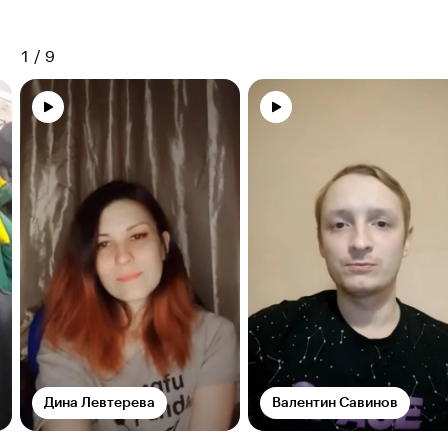
1
/
9
Дина Левтерева
Валентин Савинов