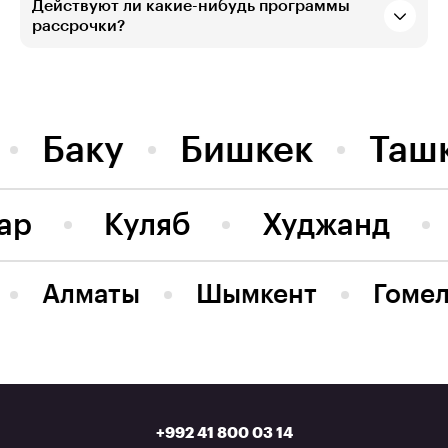
Действуют ли какие-нибудь программы
рассрочки?
Баку
Бишкек
Таш
ар
Куляб
Худжанд
Алматы
Шымкент
Гоме
+992 41 800 03 14