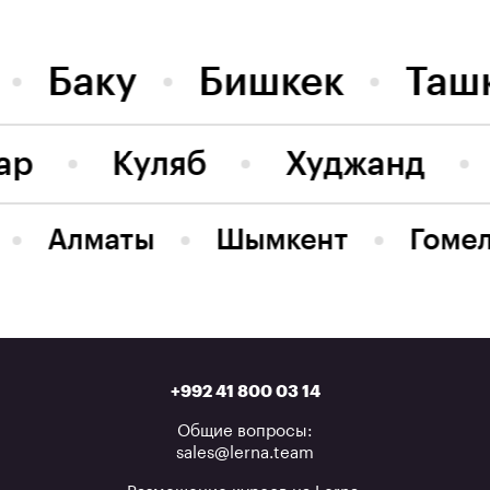
Баку
Бишкек
Таш
ар
Куляб
Худжанд
Алматы
Шымкент
Гоме
+992 41 800 03 14
Общие вопросы:
sales@lerna.team