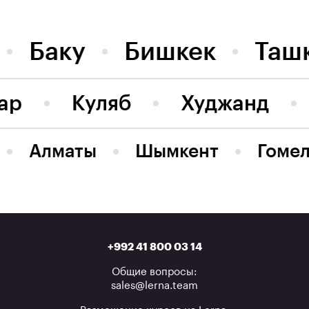
Баку
Бишкек
Таш
ар
Куляб
Худжанд
Алматы
Шымкент
Гоме
+992 41 800 03 14
Общие вопросы:
sales@lerna.team