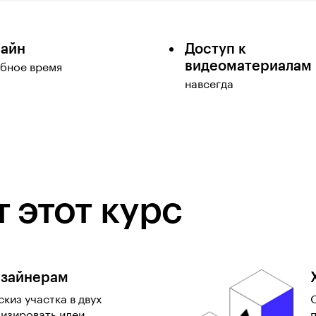
айн
Доступ к
видеоматериалам
обное время
навсегда
 этот курс
зайнерам
киз участка в двух
лизировать идеи.