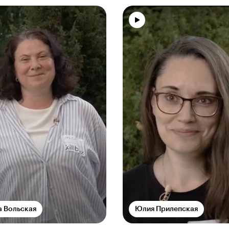
а Вольская
Юлия Прилепская