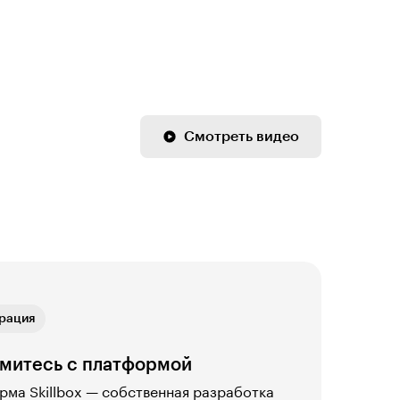
Смотреть видео
ая связь
рация
ика
ая связь
рация
митесь с платформой
ма Skillbox — собственная разработка