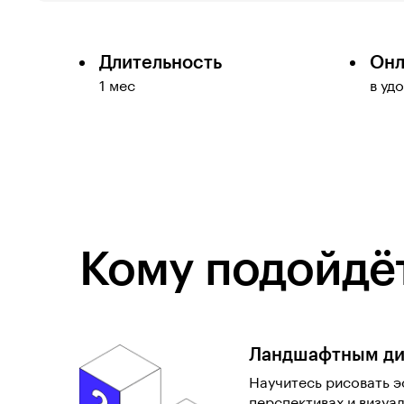
Длительность
Онл
1 мес
в уд
Кому подойдёт
Ландшафтным ди
Научитесь рисовать эс
перспективах и визуа