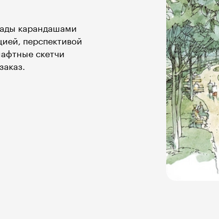
 сады карандашами
цией, перспективой
шафтные скетчи
заказ.