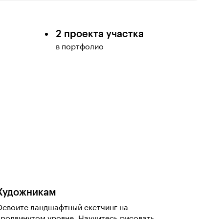
2 проекта участка
в портфолио
Художникам
Освоите ландшафтный скетчинг на
продвинутом уровне. Научитесь рисовать