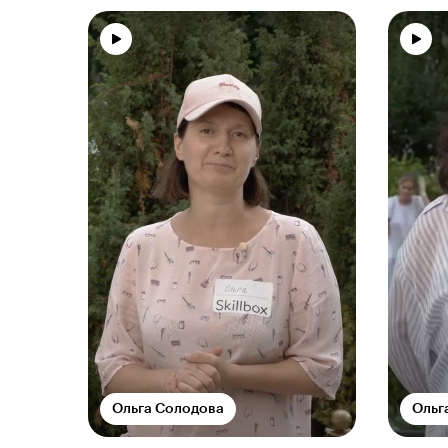
Ольга Солодова
Ольг