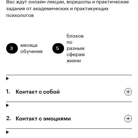
Вас ждут онлайн-лекции, воркшопы и практические
задания от академических и практикующих
психологов
блоков
по
месяца
3
5
разным
обучения
сферам
жизни
Контакт с собой
Контакт с эмоциями