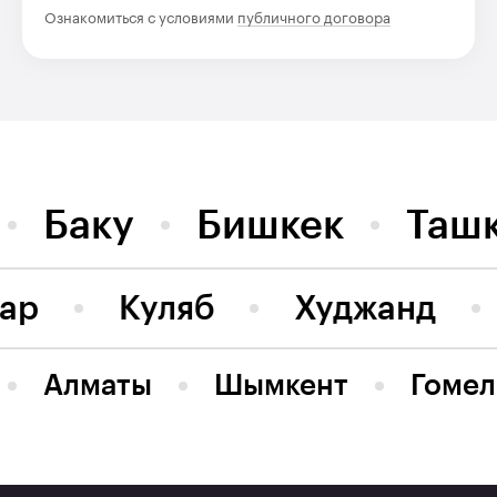
Ознакомиться с условиями
публичного договора
Баку
Бишкек
Таш
тар
Куляб
Худжанд
Алматы
Шымкент
Гомел