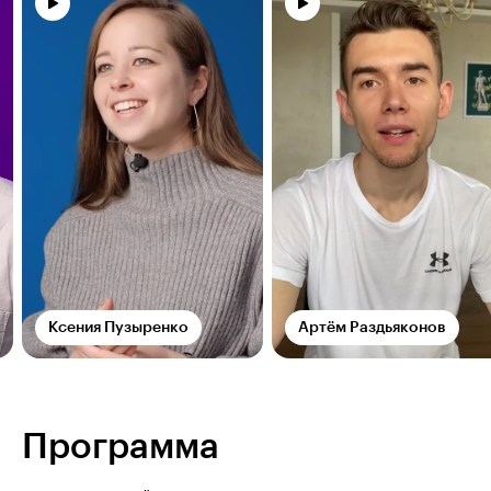
Ксения Пузыренко
Артём Раздьяконов
Программа