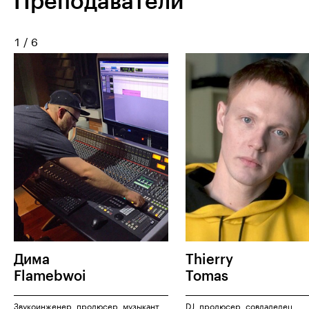
Преподаватели
1
/
6
Дима
Thierry
Flamebwoi
Tomas
Звукоинженер, продюсер, музыкант.
DJ, продюсер, совладелец