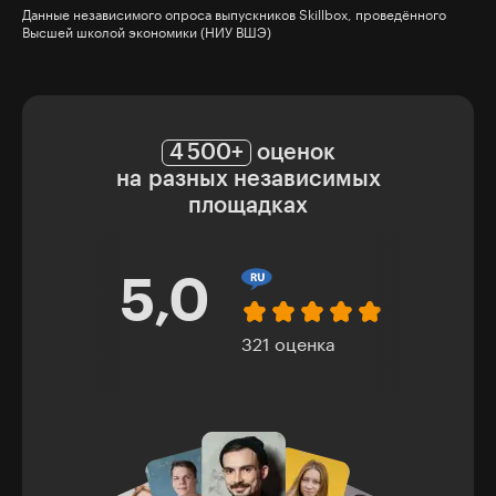
Данные независимого опроса выпускников Skillbox, проведённого
Высшей школой экономики (НИУ ВШЭ)
4 500+
оценок
на разных независимых
площадках
5,0
4,5
321 оценка
23