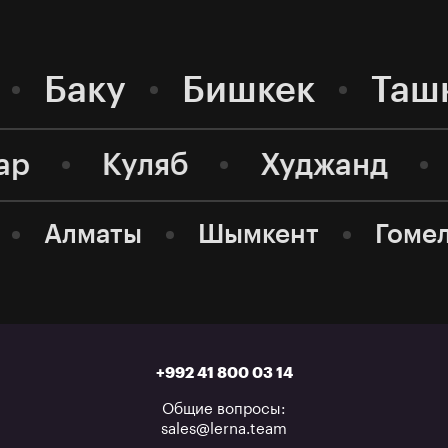
Баку
Бишкек
Таш
ар
Куляб
Худжанд
Алматы
Шымкент
Гоме
+992 41 800 03 14
Общие вопросы:
sales@lerna.team