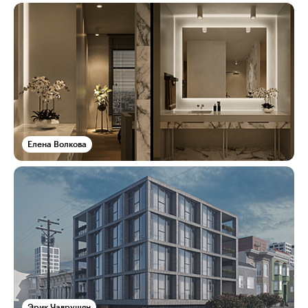
Елена Волкова
Эрик Чаврушян