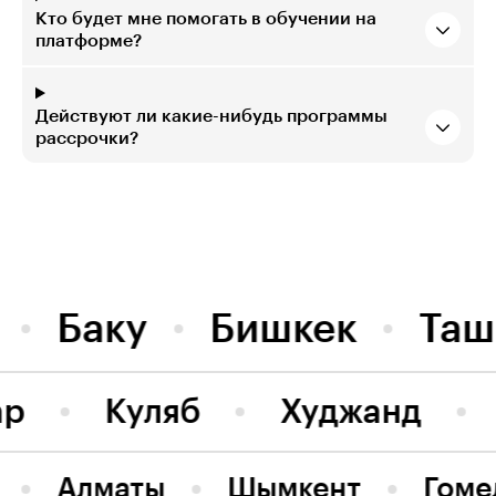
Кто будет мне помогать в обучении на
платформе?
Действуют ли какие-нибудь программы
рассрочки?
Баку
Бишкек
Таш
ар
Куляб
Худжанд
Алматы
Шымкент
Гоме