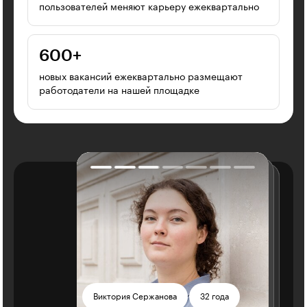
пользователей меняют карьеру ежеквартально
600⁠+
новых вакансий ежеквартально размещают
работодатели на нашей площадке
Светлана Макарова
Любовь Потапкина
Михаил Булгаков
Валентина Котельникова
Виктория Сержанова
32 года
30 лет
43 года
32 года
30 лет