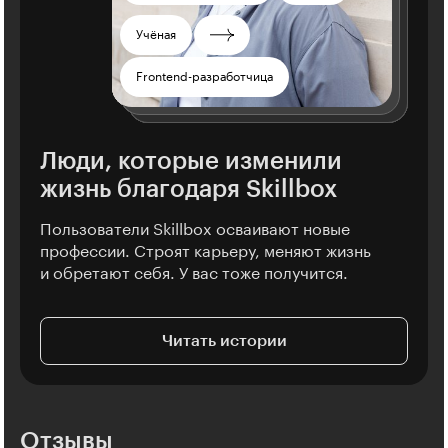
Александр Жигалов
Динара Хисметуллова
23 года
32 года
Металлург
Юрист
Тренер
Переводчица
Учёная
Студент
Тестировщица
Менеджер проектов
SEO-специалист
UX-дизайнер
Менеджер
Frontend-разработчица
Продюсер
Дизайнер
Люди, которые изменили
жизнь благодаря Skillbox
Пользователи Skillbox осваивают новые
профессии. Строят карьеру, меняют жизнь
и обретают себя. У вас тоже получится.
Читать истории
Отзывы