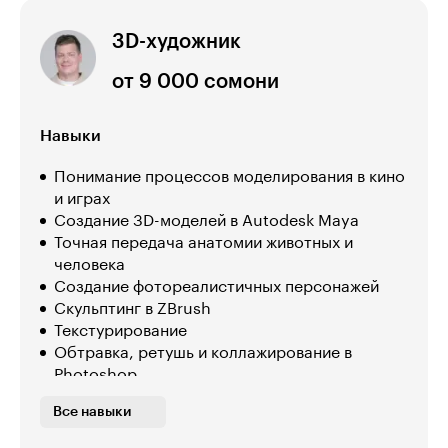
3D-художник
от 9 000 сомони
Навыки
Понимание процессов моделирования в кино
и играх
Создание 3D-моделей в Autodesk Maya
Точная передача анатомии животных и
человека
Создание фотореалистичных персонажей
Скульптинг в ZBrush
Текстурирование
Обтравка, ретушь и коллажирование в
Photoshop
Детализация кожи
Все навыки
Запекание текстур
Визуализация в игровом движке