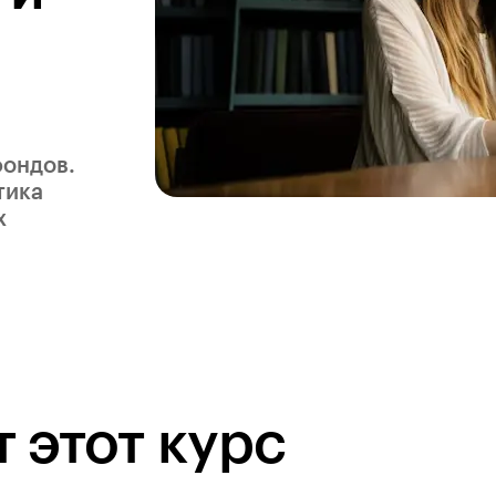
фондов.
тика
х
 этот курс