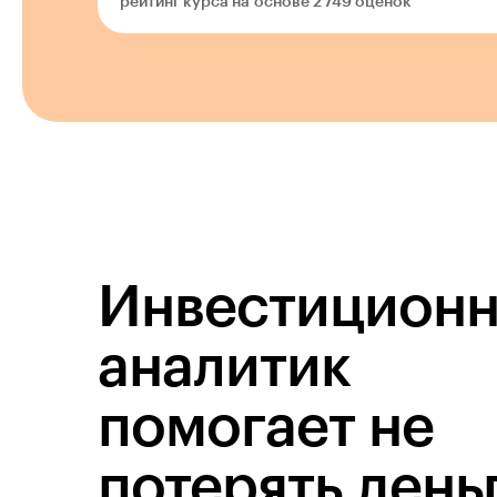
рейтинг курса на основе 2 749 оценок
Инвестицион
аналитик
помогает не
потерять день