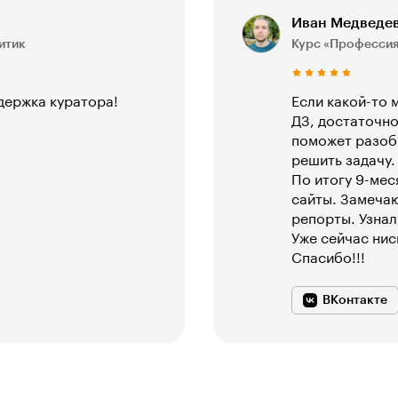
Иван Медведев
итик
Курс «Профессия
держка куратора!
Если какой-то 
ДЗ, достаточн
поможет разобр
решить задачу.
По итогу 9-мес
сайты. Замечаю
репорты. Узнал
Уже сейчас нис
Спасибо!!!
ВКонтакте