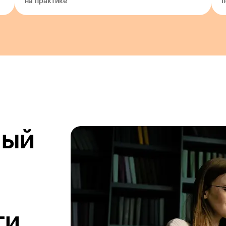
на практике
п
ный
ги