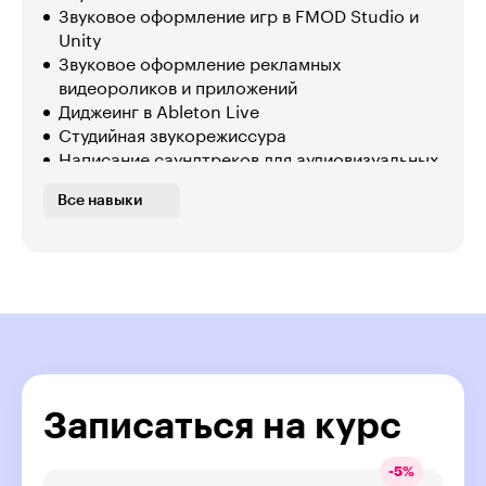
Звуковое оформление игр в FMOD Studio и
Unity
Звуковое оформление рекламных
видеороликов и приложений
Диджеинг в Ableton Live
Студийная звукорежиссура
Написание саундтреков для аудиовизуальных
композиций
Все навыки
Звуковая айдентика бренда
Записаться на курс
-
5
%