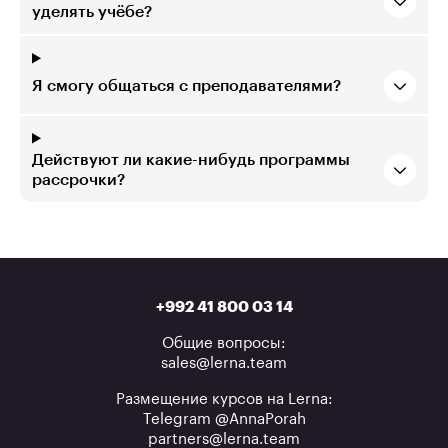
уделять учёбе?
Я смогу общаться с преподавателями?
Действуют ли какие-нибудь программы
рассрочки?
+992 41 800 03 14
Общие вопросы:
sales@lerna.team
Размещение курсов на Lerna:
Telegram @AnnaPorah
partners@lerna.team