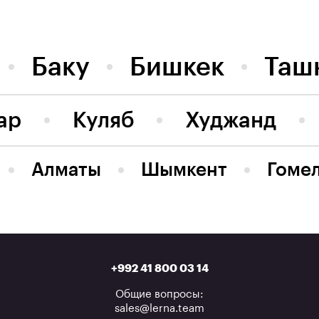
Баку
Бишкек
Таш
ар
Куляб
Худжанд
Алматы
Шымкент
Гоме
+992 41 800 03 14
Общие вопросы:
sales@lerna.team