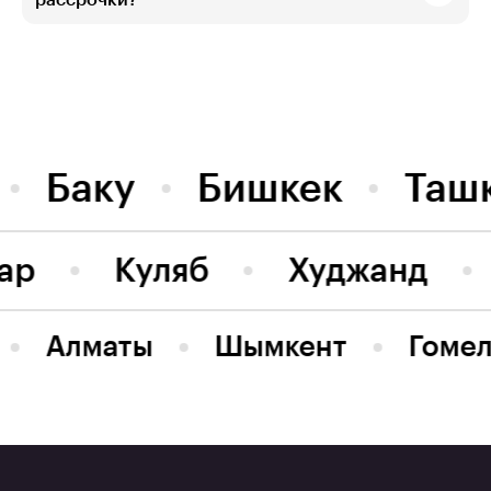
рассрочки?
Баку
Бишкек
Таш
ар
Куляб
Худжанд
Алматы
Шымкент
Гомел