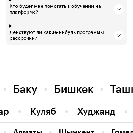
Кто будет мне помогать в обучении на
платформе?
Действуют ли какие-нибудь программы
рассрочки?
Баку
Бишкек
Таш
ар
Куляб
Худжанд
Алматы
Шымкент
Гоме