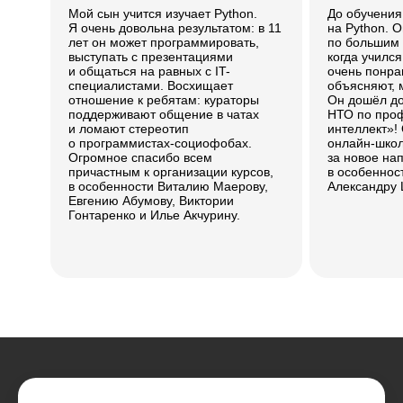
Мой сын учится изучает Python.
До обучени
Я очень довольна результатом: в 11
на Python. 
лет он может программировать,
по большим д
выступать с презентациями
когда учился
и общаться на равных с IT-
очень понра
специалистами. Восхищает
объясняют, 
отношение к ребятам: кураторы
Он дошёл д
поддерживают общение в чатах
НТО по про
и ломают стереотип
интеллект»!
о программистах-социофобах.
онлайн-школ
Огромное спасибо всем
за новое на
причастным к организации курсов,
в особеннос
в особенности Виталию Маерову,
Александру 
Евгению Абумову, Виктории
Гонтаренко и Илье Акчурину.