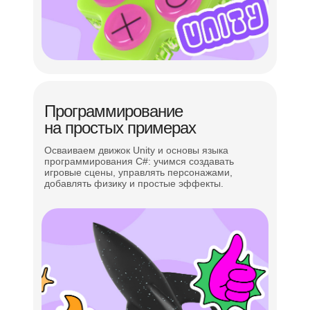
Командная работа
Проектное и логическое мышление
Постановка и решение задач
Программирование
на простых примерах
Навыки эффективной коммуникации
Осваиваем движок Unity и основы языка
Управление временем в решении задач
программирования C#: учимся создавать
игровые сцены, управлять персонажами,
добавлять физику и простые эффекты.
Презентация проекта