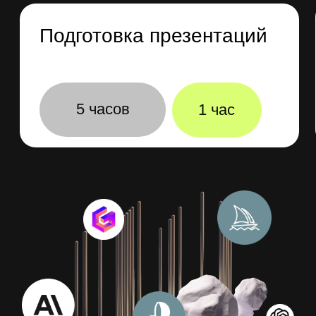
или ассистента, который заберет
на себя рутинные задачи
Анализировать данные
Вы научитест работать с Rows AI,
Grapha AI, ChatGPT, которые
упростят вам работу с таблицами,
помогут находить ошибки и быстро
генерить качественные выводы
Эксперт курса