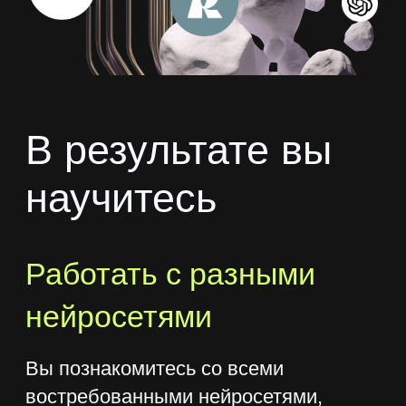
Дмитрий Чинянин
Эксперт по внедрению ИИ в бизнес
с опытом более 2,5 лет, автор
образовательных курсов
и предприниматель.
Реализовал проекты для Borjomi,
Азбука Вкуса, Lerna.
Создает и внедряет ИИ-решения:
прогнозирование продаж,
автоматизация HR, генерация
корпоративных презентаций.
Преподаватель GeekBrains и Lerna,
автор курсов по нейросетям