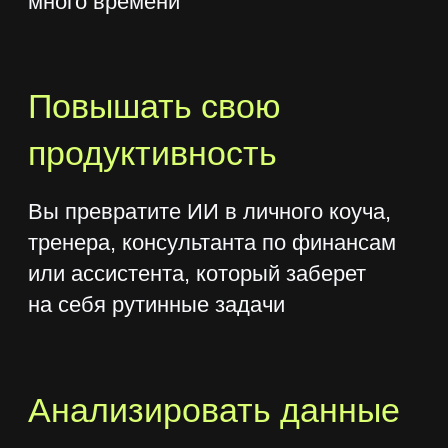
Создадим
собственного
аватара
В бонусном модуле освоим
технологии для производства
мультимедийного контента