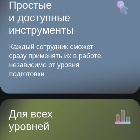
В 2025 году сотрудник,
игнорирующий
нейросети,
рискует
остаться в прошлом
Присоединяйтесь к будущему, где ИИ
определяет эффективность и задает
новые стандарты
Получить доступ
Начните экономить