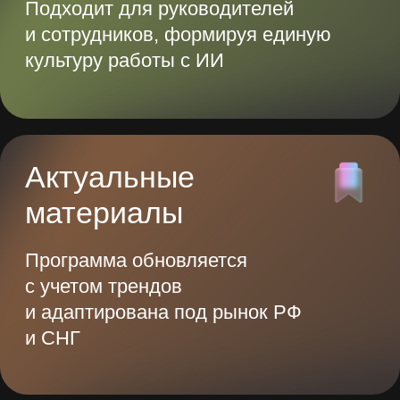
до 20 часов
в неделю
Нейросети могут выполнять эти
задачи за вас, а вы сможете
заниматься тем, что нравится
Адаптация
Подготовка презентаций
под ваканс
2 часа
5 часов
1 час