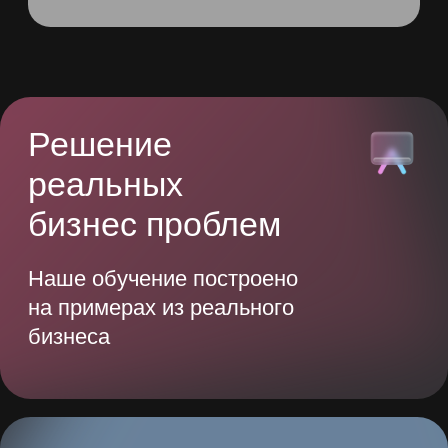
Для всех
уровней
Подходит для руководителей
и сотрудников, формируя единую
культуру работы с ИИ
Актуальные
материалы
Программа обновляется
с учетом трендов
и адаптирована под рынок РФ
и СНГ