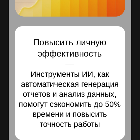
Решение
реальных
бизнес проблем
Наше обучение построено
на примерах из реального
бизнеса
Простые
и доступные
инструменты
Каждый сотрудник сможет
сразу применять их в работе,
независимо от уровня
подготовки