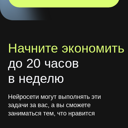
Создавать уникальный
контент
C помощью Midjorney и DALL-E ваши
иллюстрации и изображения выйдут
на новый уровень, презентации
будут захватывать внимание,
а благодаря ChatGPT и TandexGPT
копирайтинг перестанет отбирать
много времени
Повышать свою
продуктивность
Вы превратите ИИ в личного коуча,
тренера, консультанта по финансам