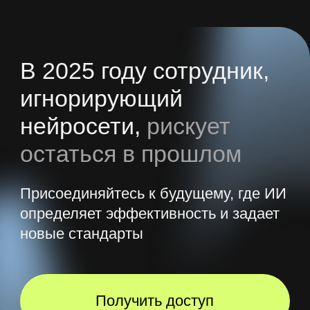
В результате вы
научитесь
Работать с разными
нейросетями
Вы познакомитесь со всеми
востребованными нейросетями,
на реальных кейсах разберетесь
в их функционале и внедрите в свою
работу